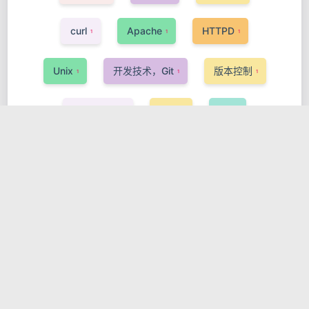
curl
Apache
HTTPD
1
1
1
Unix
开发技术，Git
版本控制
1
1
1
Kubernets
KDT
QT
1
1
1
GNOME
GTK
开发技术，Linux
1
1
1
Podman
字符编码
ASP
1
3
1
PHP
GPG
开机启动
安全
2
2
1
1
OpenStack
InnoSetup
Pascal
1
1
1