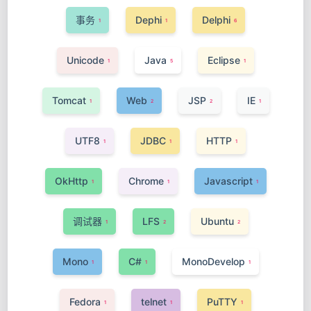
事务
Dephi
Delphi
1
1
6
Unicode
Java
Eclipse
1
5
1
Tomcat
Web
JSP
IE
1
2
2
1
UTF8
JDBC
HTTP
1
1
1
OkHttp
Chrome
Javascript
1
1
1
调试器
LFS
Ubuntu
1
2
2
Mono
C#
MonoDevelop
1
1
1
Fedora
telnet
PuTTY
1
1
1