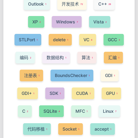
Outlook
开发技术
C++
1
72
26
XP
Windows
Vista
2
7
2
STLPort
delete
VC
GCC
1
1
4
3
编码
数据结构
算法
汇编
2
1
1
1
注册表
BoundsChecker
GDI
1
1
1
GDI+
SDK
CUDA
GPU
1
1
1
1
C
SQLite
MFC
Linux
2
4
1
7
代码移植
Socket
accept
1
1
1