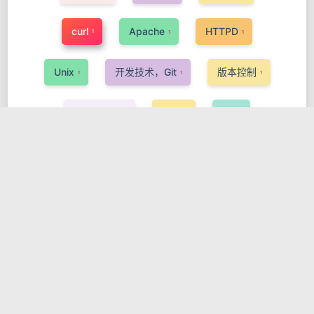
curl
Apache
HTTPD
1
1
1
Unix
开发技术，Git
版本控制
1
1
1
Kubernets
KDT
QT
1
1
1
GNOME
GTK
开发技术，Linux
1
1
1
Podman
字符编码
ASP
1
3
1
PHP
GPG
开机启动
安全
2
2
1
1
OpenStack
InnoSetup
Pascal
1
1
1