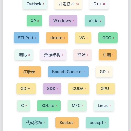
Outlook
开发技术
C++
1
72
26
XP
Windows
Vista
2
7
2
STLPort
delete
VC
GCC
1
1
4
3
编码
数据结构
算法
汇编
2
1
1
1
注册表
BoundsChecker
GDI
1
1
1
GDI+
SDK
CUDA
GPU
1
1
1
1
C
SQLite
MFC
Linux
2
4
1
7
代码移植
Socket
accept
1
1
1