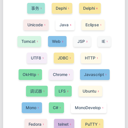
事务
Dephi
Delphi
1
1
6
Unicode
Java
Eclipse
1
5
1
Tomcat
Web
JSP
IE
1
2
2
1
UTF8
JDBC
HTTP
1
1
1
OkHttp
Chrome
Javascript
1
1
1
调试器
LFS
Ubuntu
1
2
2
Mono
C#
MonoDevelop
1
1
1
Fedora
telnet
PuTTY
1
1
1