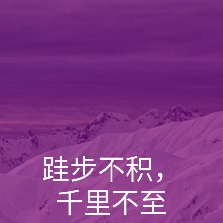
跬步不积，
千里不至