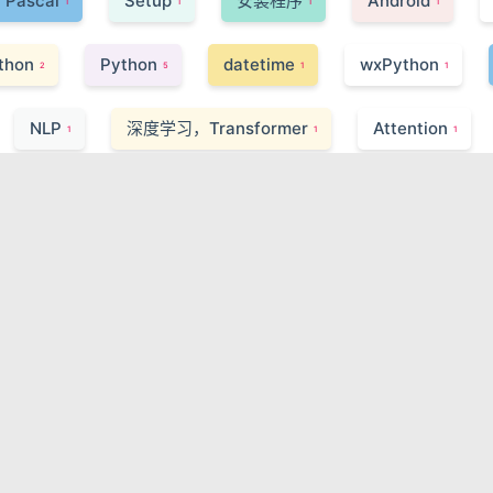
Pascal
Setup
安装程序
Android
1
1
1
1
hon
Python
datetime
wxPython
2
5
1
1
NLP
深度学习，Transformer
Attention
1
1
1
ASM
MASM
1
1