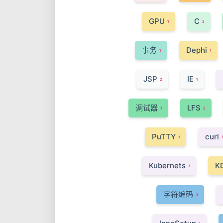
GPU
C
1
2
事务
Dephi
1
1
JSP
IE
2
1
调试器
LFS
1
2
PuTTY
curl
1
Kubernets
K
1
字符编码
3