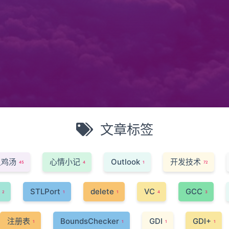
文章标签
灵鸡汤
心情小记
Outlook
开发技术
45
4
1
72
STLPort
delete
VC
GCC
2
1
1
4
3
注册表
BoundsChecker
GDI
GDI+
1
1
1
1