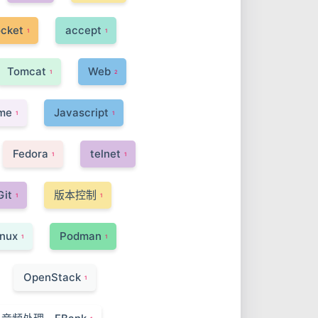
cket
accept
1
1
Tomcat
Web
1
2
me
Javascript
1
1
Fedora
telnet
1
1
it
版本控制
1
1
nux
Podman
1
1
OpenStack
1