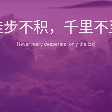
跬步不积，千里不
Never really desperate, only the lost of the
|