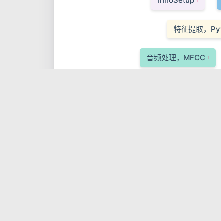
InnoSetup
1
特征提取，Pyt
音频处理，MFCC
1