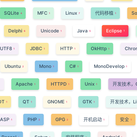
SQLite
MFC
Linux
代码移植
So
4
1
7
1
Delphi
Unicode
Java
Eclipse
1
6
1
5
UTF8
JDBC
HTTP
OkHttp
Chro
1
1
1
1
Ubuntu
Mono
C#
MonoDevelop
2
1
1
1
Apache
HTTPD
Unix
开发技术，G
1
1
1
1
DT
QT
GNOME
GTK
开发技术，Li
1
1
1
1
ASP
PHP
GPG
开机启动
安全
1
2
2
1
1