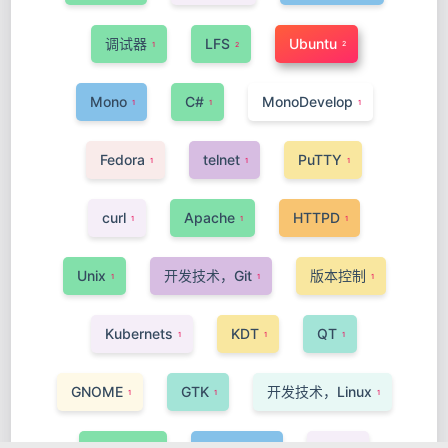
调试器
LFS
Ubuntu
2
1
2
Mono
C#
MonoDevelop
1
1
1
Fedora
telnet
PuTTY
1
1
1
curl
Apache
HTTPD
1
1
1
Unix
开发技术，Git
版本控制
1
1
1
Kubernets
KDT
QT
1
1
1
GNOME
GTK
开发技术，Linux
1
1
1