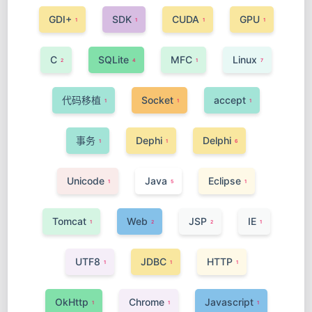
GDI+
SDK
CUDA
GPU
1
1
1
1
C
SQLite
MFC
Linux
2
4
1
7
代码移植
Socket
accept
1
1
1
事务
Dephi
Delphi
1
1
6
Unicode
Java
Eclipse
1
5
1
Tomcat
Web
JSP
IE
1
2
2
1
UTF8
JDBC
HTTP
1
1
1
OkHttp
Chrome
Javascript
1
1
1