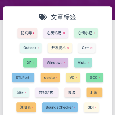
文章标签
防病毒
心灵鸡汤
心情小记
2
45
4
Outlook
开发技术
C++
1
72
26
XP
Windows
Vista
2
7
2
STLPort
delete
VC
GCC
1
1
4
3
编码
数据结构
算法
汇编
2
1
1
1
注册表
BoundsChecker
GDI
1
1
1