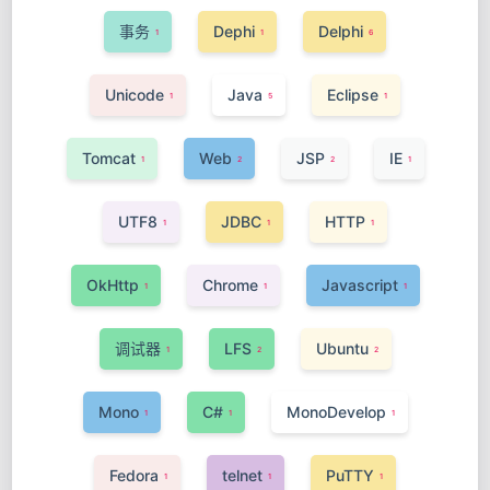
事务
Dephi
Delphi
1
1
6
Unicode
Java
Eclipse
1
5
1
Tomcat
Web
JSP
IE
1
2
2
1
UTF8
JDBC
HTTP
1
1
1
OkHttp
Chrome
Javascript
1
1
1
调试器
LFS
Ubuntu
1
2
2
Mono
C#
MonoDevelop
1
1
1
Fedora
telnet
PuTTY
1
1
1