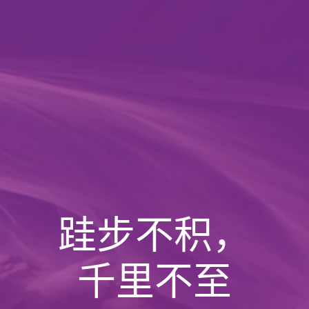
跬步不积，
千里不至