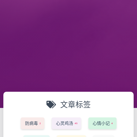
文章标签
防病毒
心灵鸡汤
心情小记
2
45
4