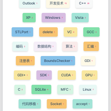
Outlook
开发技术
C++
1
72
26
XP
Windows
Vista
2
7
2
STLPort
delete
VC
GCC
1
1
4
3
编码
数据结构
算法
汇编
2
1
1
1
注册表
BoundsChecker
GDI
1
1
1
GDI+
SDK
CUDA
GPU
1
1
1
1
C
SQLite
MFC
Linux
2
4
1
7
代码移植
Socket
accept
1
1
1