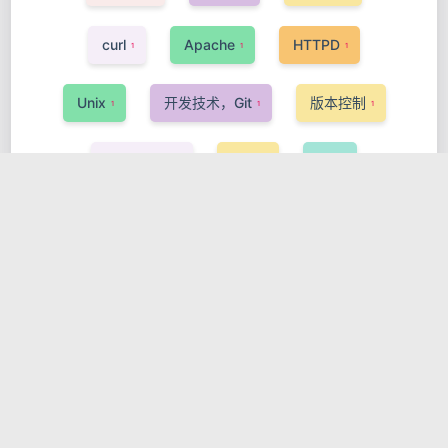
curl
Apache
HTTPD
1
1
1
Unix
开发技术，Git
版本控制
1
1
1
Kubernets
KDT
QT
1
1
1
GNOME
GTK
开发技术，Linux
1
1
1
Podman
字符编码
ASP
1
3
1
PHP
GPG
开机启动
安全
2
2
1
1
OpenStack
InnoSetup
Pascal
1
1
1