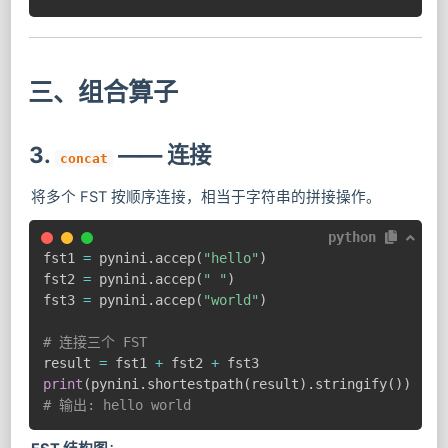
三、组合算子
3.
—— 连接
concat
将多个 FST 按顺序连接，相当于字符串的拼接操作。
python
fst1 
=
 pynini
.
accep
(
"hello"
)
fst2 
=
 pynini
.
accep
(
" "
)
fst3 
=
 pynini
.
accep
(
"world"
)
# 连接三个 FST
result 
=
 fst1 
+
 fst2 
+
print
(
pynini
.
shortestpath
(
result
)
.
stringify
(
)
)
# 输出: hello world