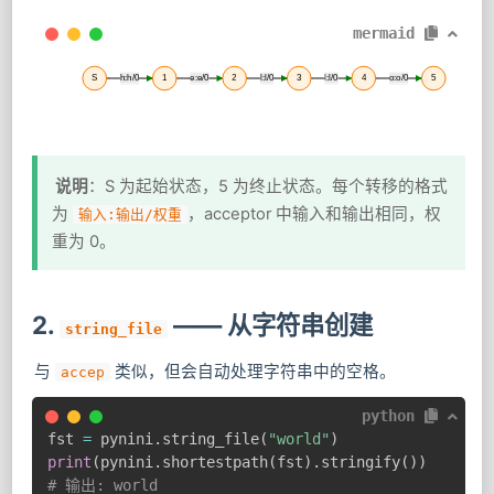
mermaid
S
h:h/0
1
e:e/0
2
l:l/0
3
l:l/0
4
o:o/0
5
说明
：S 为起始状态，5 为终止状态。每个转移的格式
为
，acceptor 中输入和输出相同，权
输入:输出/权重
重为 0。
2.
—— 从字符串创建
string_file
与
类似，但会自动处理字符串中的空格。
accep
python
fst 
=
 pynini
.
string_file
(
"world"
)
print
(
pynini
.
shortestpath
(
fst
)
.
stringify
(
)
)
# 输出: world