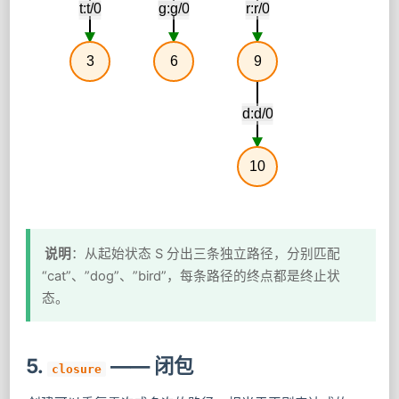
t:t/0
g:g/0
r:r/0
3
6
9
d:d/0
10
说明
：从起始状态 S 分出三条独立路径，分别匹配
“cat”、”dog”、”bird”，每条路径的终点都是终止状
态。
5.
—— 闭包
closure