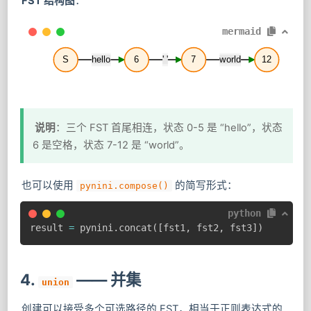
FST 结构图
：
mermaid
S
hello
6
' '
7
world
12
说明
：三个 FST 首尾相连，状态 0-5 是 “hello”，状态
6 是空格，状态 7-12 是 “world”。
也可以使用
的简写形式：
pynini.compose()
python
result 
=
 pynini
.
concat
(
[
fst1
,
 fst2
,
 fst3
]
)
4.
—— 并集
union
创建可以接受多个可选路径的 FST，相当于正则表达式的