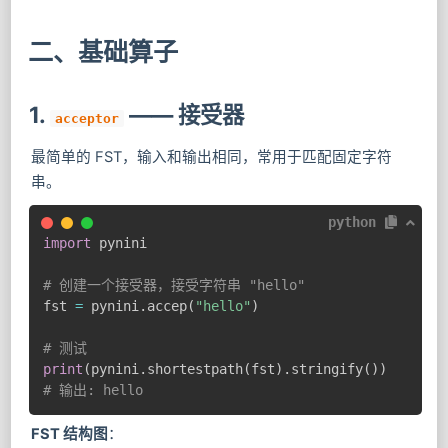
二、基础算子
1.
—— 接受器
acceptor
最简单的 FST，输入和输出相同，常用于匹配固定字符
串。
python
import
 pynini

# 创建一个接受器，接受字符串 "hello"
fst 
=
 pynini
.
accep
(
"hello"
)
# 测试
print
(
pynini
.
shortestpath
(
fst
)
.
stringify
(
)
)
# 输出: hello
FST 结构图
：