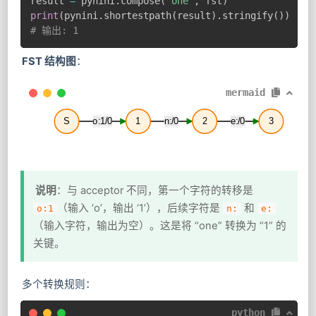
result 
=
 pynini
.
compose
(
"one"
,
 fst
)
print
(
pynini
.
shortestpath
(
result
)
.
stringify
(
)
)
# 输出: 1
FST 结构图
：
mermaid
S
o:1/0
1
n:/0
2
e:/0
3
说明
：与 acceptor 不同，第一个字符的转移是
（输入 ‘o’，输出 ‘1’），后续字符是
和
o:1
n:
e:
（输入字符，输出为空）。这是将 “one” 转换为 “1” 的
关键。
多个转换规则：
python