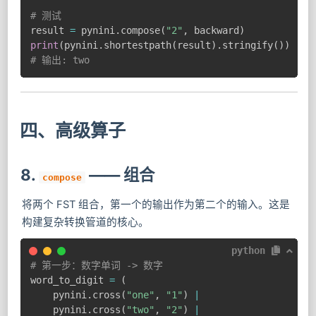
# 测试
result 
=
 pynini
.
compose
(
"2"
,
 backward
)
print
(
pynini
.
shortestpath
(
result
)
.
stringify
(
)
)
# 输出: two
四、高级算子
8.
—— 组合
compose
将两个 FST 组合，第一个的输出作为第二个的输入。这是
构建复杂转换管道的核心。
python
# 第一步：数字单词 -> 数字
word_to_digit 
=
(
    pynini
.
cross
(
"one"
,
"1"
)
|
    pynini
.
cross
(
"two"
,
"2"
)
|