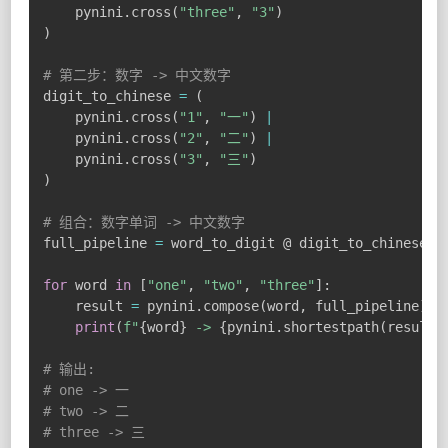
    pynini
.
cross
(
"three"
,
"3"
)
)
# 第二步：数字 -> 中文数字
digit_to_chinese 
=
(
    pynini
.
cross
(
"1"
,
"一"
)
|
    pynini
.
cross
(
"2"
,
"二"
)
|
    pynini
.
cross
(
"3"
,
"三"
)
)
# 组合：数字单词 -> 中文数字
full_pipeline 
=
 word_to_digit @ digit_to_chinese

for
 word 
in
[
"one"
,
"two"
,
"three"
]
:
    result 
=
 pynini
.
compose
(
word
,
 full_pipeline
)
print
(
f"
{
word
}
 -> 
{
pynini
.
shortestpath
(
result
)
# 输出:
# one -> 一
# two -> 二
# three -> 三