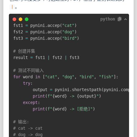
。
|
python
fst1 
=
 pynini
.
accep
(
"cat"
)
fst2 
=
 pynini
.
accep
(
"dog"
)
fst3 
=
 pynini
.
accep
(
"bird"
)
# 创建并集
result 
=
 fst1 
|
 fst2 
|
 fst3

# 测试不同输入
for
 word 
in
[
"cat"
,
"dog"
,
"bird"
,
"fish"
]
:
try
:
        output 
=
 pynini
.
shortestpath
(
pynini
.
compos
print
(
f"
{
word
}
 -> 
{
output
}
"
)
except
:
print
(
f"
{
word
}
 -> [拒绝]"
)
# 输出:
# cat -> cat
# dog -> dog