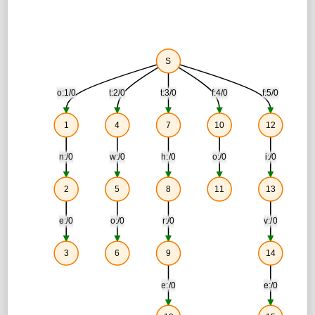
S
o:1/0
t:2/0
t:3/0
f:4/0
f:5/0
1
4
7
10
12
n:/0
w:/0
h:/0
o:/0
i:/0
2
5
8
11
13
e:/0
o:/0
r:/0
v:/0
3
6
9
14
e:/0
e:/0