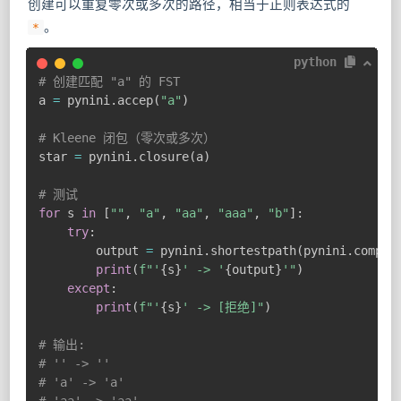
创建可以重复零次或多次的路径，相当于正则表达式的
。
*
python
# 创建匹配 "a" 的 FST
a 
=
 pynini
.
accep
(
"a"
)
# Kleene 闭包（零次或多次）
star 
=
 pynini
.
closure
(
a
)
# 测试
for
 s 
in
[
""
,
"a"
,
"aa"
,
"aaa"
,
"b"
]
:
try
:
        output 
=
 pynini
.
shortestpath
(
pynini
.
compos
print
(
f"'
{
s
}
' -> '
{
output
}
'"
)
except
:
print
(
f"'
{
s
}
' -> [拒绝]"
)
# 输出:
# '' -> ''
# 'a' -> 'a'
# 'aa' -> 'aa'