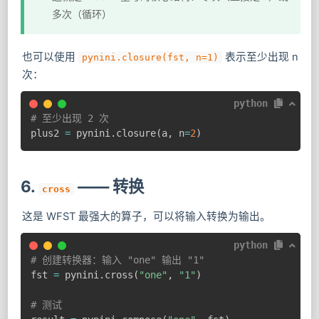
多次（循环）
也可以使用
表示至少出现 n
pynini.closure(fst, n=1)
次：
python
# 至少出现 2 次
plus2 
=
 pynini
.
closure
(
a
,
 n
=
2
)
6.
—— 转换
cross
这是 WFST 最强大的算子，可以将输入转换为输出。
python
# 创建转换器：输入 "one" 输出 "1"
fst 
=
 pynini
.
cross
(
"one"
,
"1"
)
# 测试