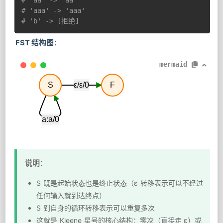
# 'aaa' -> 'aaa'
# 'b' -> [拒绝]
FST 结构图
：
mermaid
S
ε/ε/0
F
a:a/0
说明
：
S 既是起始状态也是终止状态（ε 转移表示可以不经过
任何输入就到达终点）
S 到自身的循环转移表示可以重复多次
这就是 Kleene 星号的核心结构：零次（直接走 ε）或