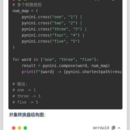
# 多个转换规则
num_map 
=
(
    pynini
.
cross
(
"one"
,
"1"
)
|
    pynini
.
cross
(
"two"
,
"2"
)
|
    pynini
.
cross
(
"three"
,
"3"
)
|
    pynini
.
cross
(
"four"
,
"4"
)
|
    pynini
.
cross
(
"five"
,
"5"
)
)
for
 word 
in
[
"one"
,
"three"
,
"five"
]
:
    result 
=
 pynini
.
compose
(
word
,
 num_map
)
print
(
f"
{
word
}
 -> 
{
pynini
.
shortestpath
(
result
)
# 输出:
# one -> 1
# three -> 3
# five -> 5
并集转换器结构图
：
mermaid