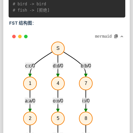
# bird -> bird
# fish -> [拒绝]
FST 结构图
：
mermaid
S
c:c/0
d:d/0
b:b/0
1
4
7
a:a/0
o:o/0
i:i/0
2
5
8