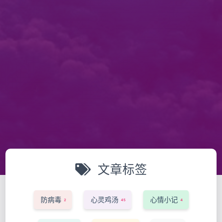
文章标签
防病毒
心灵鸡汤
心情小记
2
45
4