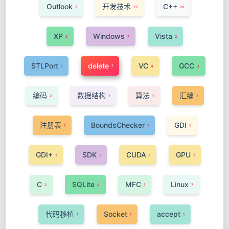
Outlook
开发技术
C++
1
72
26
XP
Windows
Vista
2
7
2
STLPort
delete
VC
GCC
1
1
4
3
编码
数据结构
算法
汇编
2
1
1
1
注册表
BoundsChecker
GDI
1
1
1
GDI+
SDK
CUDA
GPU
1
1
1
1
C
SQLite
MFC
Linux
2
4
1
7
代码移植
Socket
accept
1
1
1