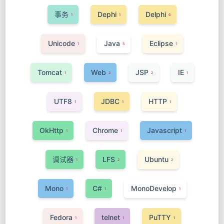
事务
Dephi
Delphi
1
1
6
Unicode
Java
Eclipse
1
5
1
Tomcat
Web
JSP
IE
1
2
2
1
UTF8
JDBC
HTTP
1
1
1
OkHttp
Chrome
Javascript
1
1
1
调试器
LFS
Ubuntu
1
2
2
Mono
C#
MonoDevelop
1
1
1
Fedora
telnet
PuTTY
1
1
1