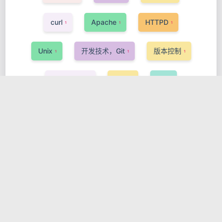
curl
Apache
HTTPD
1
1
1
Unix
开发技术，Git
版本控制
1
1
1
Kubernets
KDT
QT
1
1
1
GNOME
GTK
开发技术，Linux
1
1
1
Podman
字符编码
ASP
1
3
1
PHP
GPG
开机启动
安全
2
2
1
1
OpenStack
InnoSetup
Pascal
1
1
1