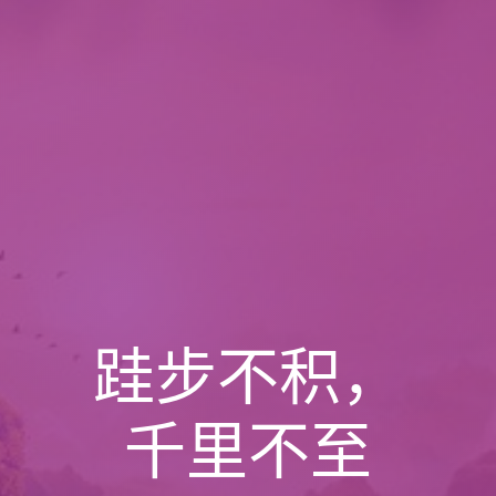
跬步不积，
千里不至