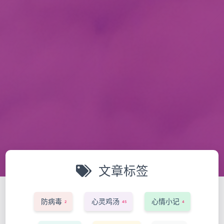
文章标签
防病毒
心灵鸡汤
心情小记
2
45
4