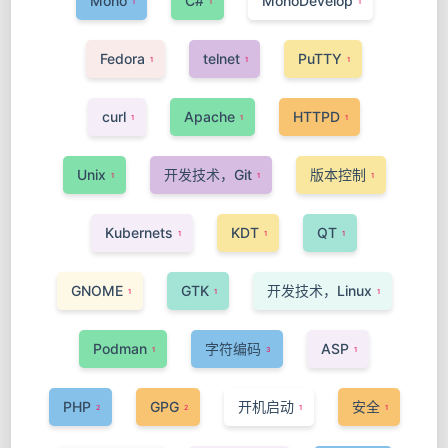
Mono
C#
MonoDevelop
1
1
1
Fedora
telnet
PuTTY
1
1
1
curl
Apache
HTTPD
1
1
1
Unix
开发技术，Git
版本控制
1
1
1
Kubernets
KDT
QT
1
1
1
GNOME
GTK
开发技术，Linux
1
1
1
Podman
字符编码
ASP
1
3
1
PHP
GPG
开机启动
安全
2
2
1
1