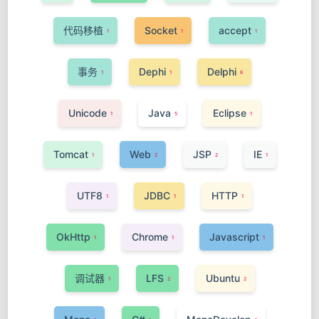
代码移植
Socket
accept
1
1
1
事务
Dephi
Delphi
1
1
6
Unicode
Java
Eclipse
1
5
1
Tomcat
Web
JSP
IE
1
2
2
1
UTF8
JDBC
HTTP
1
1
1
OkHttp
Chrome
Javascript
1
1
1
调试器
LFS
Ubuntu
1
2
2