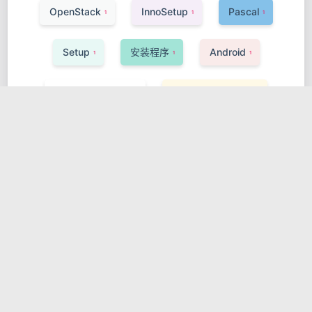
OpenStack
InnoSetup
Pascal
1
1
1
Setup
安装程序
Android
1
1
1
音频处理，FBank
特征提取，Python
1
2
Python
datetime
wxPython
5
1
1
wxWidgets
音频处理，MFCC
1
1
NLP
深度学习，Transformer
1
1
Attention
神经网络，Python
1
1
ASM
MASM
1
1