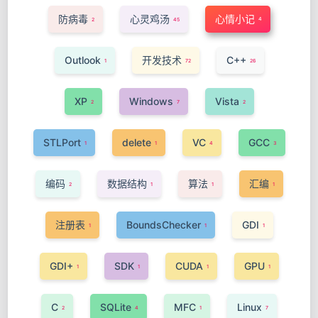
防病毒
心灵鸡汤
心情小记
4
2
45
Outlook
开发技术
C++
1
72
26
XP
Windows
Vista
2
7
2
STLPort
delete
VC
GCC
1
1
4
3
编码
数据结构
算法
汇编
2
1
1
1
注册表
BoundsChecker
GDI
1
1
1
GDI+
SDK
CUDA
GPU
1
1
1
1
C
SQLite
MFC
Linux
2
4
1
7