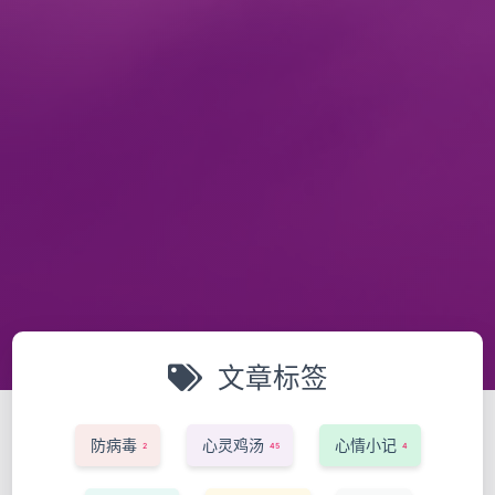
文章标签
防病毒
心灵鸡汤
心情小记
2
45
4