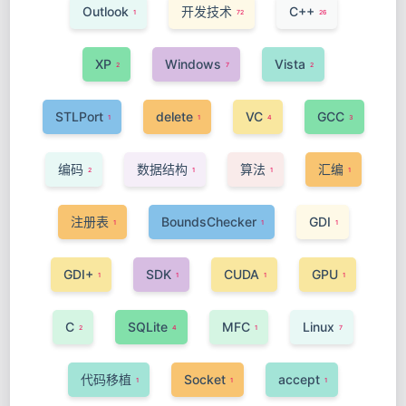
Outlook
开发技术
C++
1
72
26
XP
Windows
Vista
2
7
2
STLPort
delete
VC
GCC
1
1
4
3
编码
数据结构
算法
汇编
2
1
1
1
注册表
BoundsChecker
GDI
1
1
1
GDI+
SDK
CUDA
GPU
1
1
1
1
C
SQLite
MFC
Linux
2
4
1
7
代码移植
Socket
accept
1
1
1