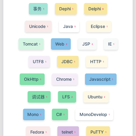
事务
Dephi
Delphi
1
1
6
Unicode
Java
Eclipse
1
5
1
Tomcat
Web
JSP
IE
1
2
2
1
UTF8
JDBC
HTTP
1
1
1
OkHttp
Chrome
Javascript
1
1
1
调试器
LFS
Ubuntu
1
2
2
Mono
C#
MonoDevelop
1
1
1
Fedora
telnet
PuTTY
1
1
1