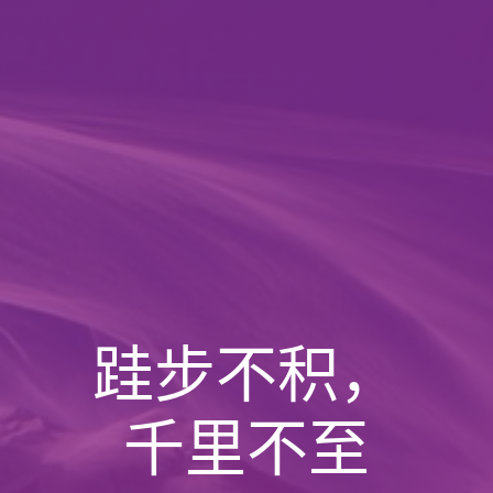
跬步不积，
千里不至