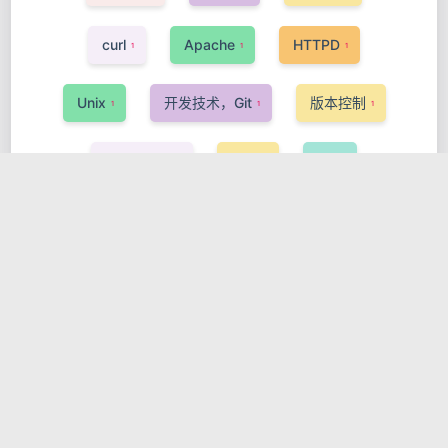
curl
Apache
HTTPD
1
1
1
Unix
开发技术，Git
版本控制
1
1
1
Kubernets
KDT
QT
1
1
1
GNOME
GTK
开发技术，Linux
1
1
1
Podman
字符编码
ASP
1
3
1
PHP
GPG
开机启动
安全
2
2
1
1
OpenStack
InnoSetup
Pascal
1
1
1