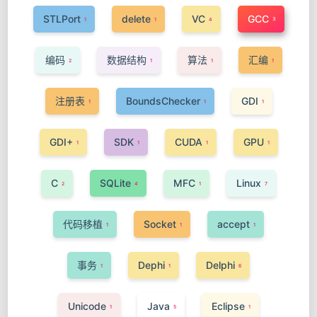
STLPort
delete
VC
GCC
3
1
1
4
编码
数据结构
算法
汇编
2
1
1
1
注册表
BoundsChecker
GDI
1
1
1
GDI+
SDK
CUDA
GPU
1
1
1
1
C
SQLite
MFC
Linux
2
4
1
7
代码移植
Socket
accept
1
1
1
事务
Dephi
Delphi
1
1
6
Unicode
Java
Eclipse
1
5
1