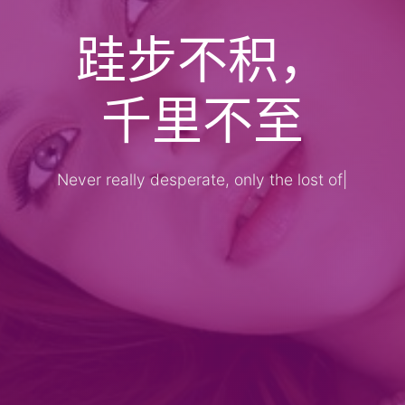
跬步不积，
千里不至
Never really desperate, only the lost of
the
|