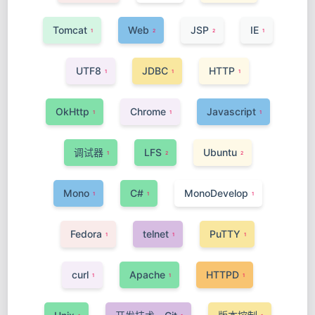
Tomcat
Web
JSP
IE
1
2
2
1
UTF8
JDBC
HTTP
1
1
1
OkHttp
Chrome
Javascript
1
1
1
调试器
LFS
Ubuntu
1
2
2
Mono
C#
MonoDevelop
1
1
1
Fedora
telnet
PuTTY
1
1
1
curl
Apache
HTTPD
1
1
1