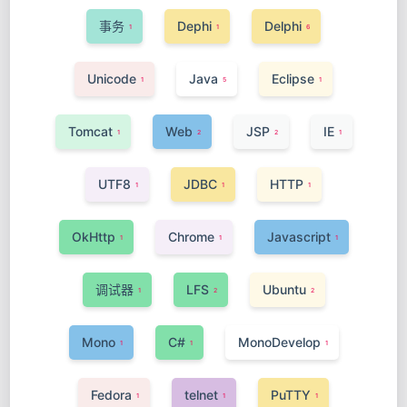
事务
Dephi
Delphi
1
1
6
Unicode
Java
Eclipse
1
5
1
Tomcat
Web
JSP
IE
1
2
2
1
UTF8
JDBC
HTTP
1
1
1
OkHttp
Chrome
Javascript
1
1
1
调试器
LFS
Ubuntu
1
2
2
Mono
C#
MonoDevelop
1
1
1
Fedora
telnet
PuTTY
1
1
1