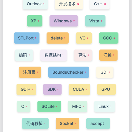
Outlook
开发技术
C++
1
72
26
XP
Windows
Vista
2
7
2
STLPort
delete
VC
GCC
1
1
4
3
编码
数据结构
算法
汇编
2
1
1
1
注册表
BoundsChecker
GDI
1
1
1
GDI+
SDK
CUDA
GPU
1
1
1
1
C
SQLite
MFC
Linux
2
4
1
7
代码移植
Socket
accept
1
1
1