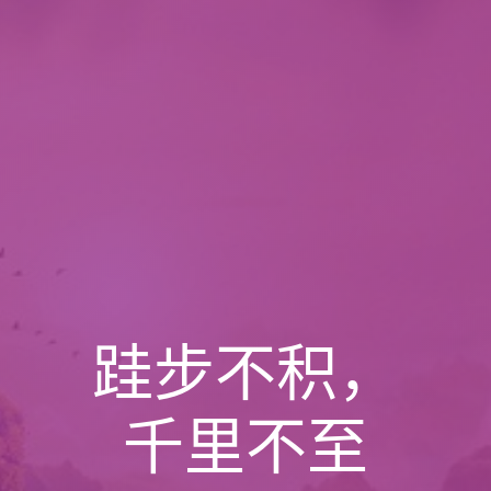
跬步不积，
千里不至