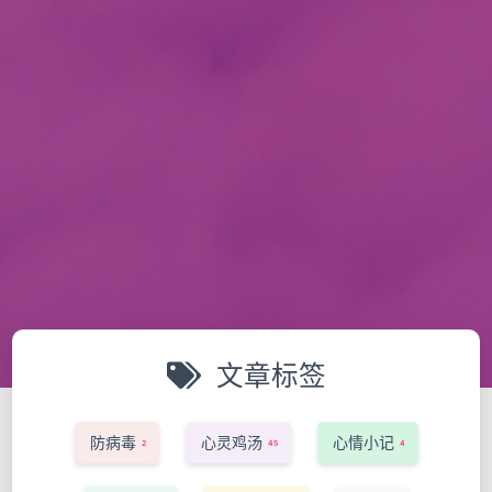
文章标签
防病毒
心灵鸡汤
心情小记
2
45
4