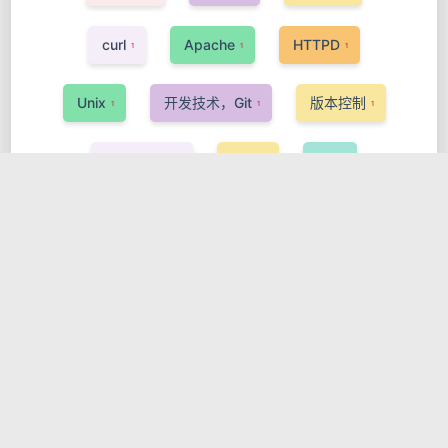
curl
Apache
HTTPD
1
1
1
Unix
开发技术，Git
版本控制
1
1
1
Kubernets
KDT
QT
1
1
1
GNOME
GTK
开发技术，Linux
1
1
1
Podman
字符编码
ASP
1
3
1
PHP
GPG
开机启动
安全
2
2
1
1
OpenStack
InnoSetup
Pascal
1
1
1