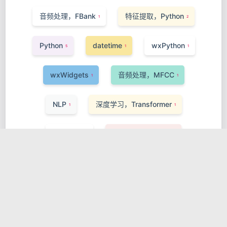
音频处理，FBank
特征提取，Python
1
2
Python
datetime
wxPython
5
1
1
wxWidgets
音频处理，MFCC
1
1
NLP
深度学习，Transformer
1
1
Attention
神经网络，Python
1
1
ASM
MASM
1
1