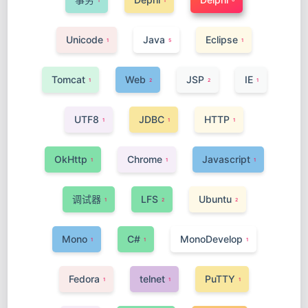
1
1
Unicode
Java
Eclipse
1
5
1
Tomcat
Web
JSP
IE
1
2
2
1
UTF8
JDBC
HTTP
1
1
1
OkHttp
Chrome
Javascript
1
1
1
调试器
LFS
Ubuntu
1
2
2
Mono
C#
MonoDevelop
1
1
1
Fedora
telnet
PuTTY
1
1
1