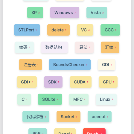
XP
Windows
Vista
2
7
2
STLPort
delete
VC
GCC
1
1
4
3
编码
数据结构
算法
汇编
2
1
1
1
注册表
BoundsChecker
GDI
1
1
1
GDI+
SDK
CUDA
GPU
1
1
1
1
C
SQLite
MFC
Linux
2
4
1
7
代码移植
Socket
accept
1
1
1
事务
Dephi
Delphi
6