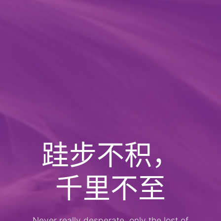
跬步不积，
千里不至