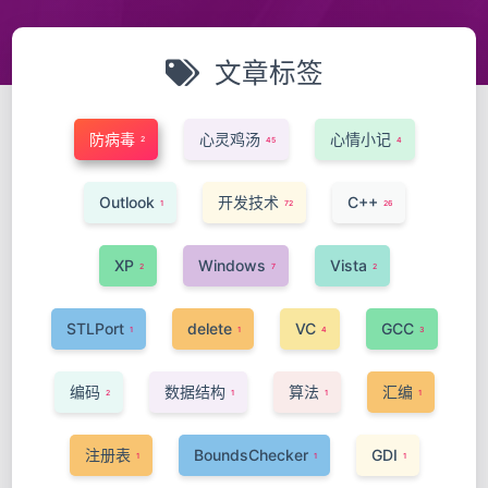
文章标签
防病毒
心灵鸡汤
心情小记
2
45
4
Outlook
开发技术
C++
1
72
26
XP
Windows
Vista
2
7
2
STLPort
delete
VC
GCC
1
1
4
3
编码
数据结构
算法
汇编
2
1
1
1
注册表
BoundsChecker
GDI
1
1
1