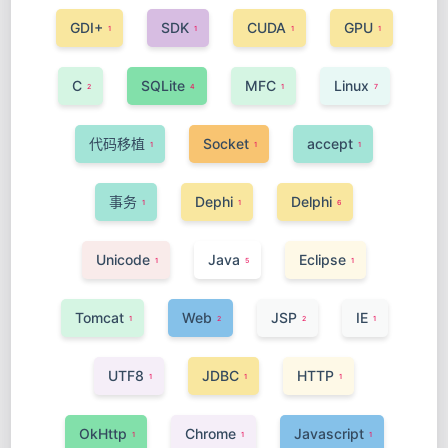
GDI+
SDK
CUDA
GPU
1
1
1
1
C
SQLite
MFC
Linux
2
4
1
7
代码移植
Socket
accept
1
1
1
事务
Dephi
Delphi
1
1
6
Unicode
Java
Eclipse
1
5
1
Tomcat
Web
JSP
IE
1
2
2
1
UTF8
JDBC
HTTP
1
1
1
OkHttp
Chrome
Javascript
1
1
1