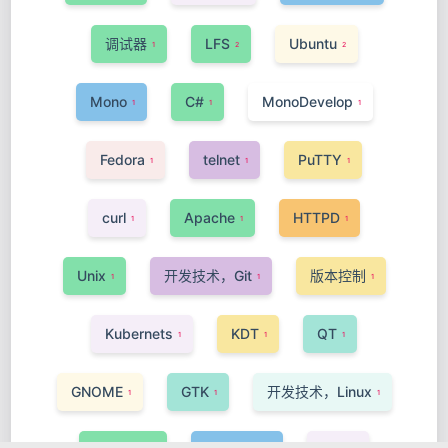
调试器
LFS
Ubuntu
1
2
2
Mono
C#
MonoDevelop
1
1
1
Fedora
telnet
PuTTY
1
1
1
curl
Apache
HTTPD
1
1
1
Unix
开发技术，Git
版本控制
1
1
1
Kubernets
KDT
QT
1
1
1
GNOME
GTK
开发技术，Linux
1
1
1