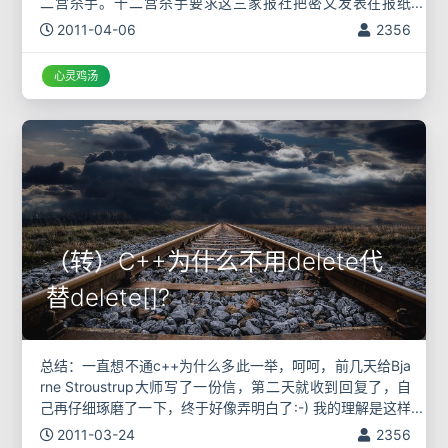
二宫杀手。十二宫杀手要求这三家报社把密文发表在报纸
上，否则他将在当周周末再次杀人。三家报社只好照做。
2011-04-06
2356
这个密文共有
心灵鸡汤
（转）C++为什么不用delete代
替delete[]?
总结：一直想不通c++为什么多此一举，呵呵，前几天给Bja
rne Stroustrup大师写了一份信，第二天就收到回复了，自
己再仔细琢磨了一下，终于好像弄明白了:-) 我的理解是这样
的，无论new还是new[ ]，C++的确知道返回的这个指
2011-03-24
2356