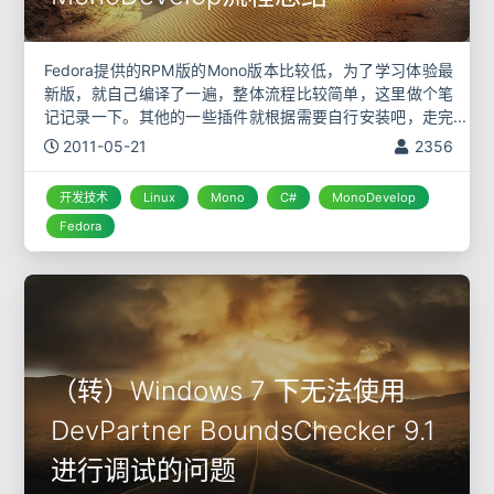
Fedora提供的RPM版的Mono版本比较低，为了学习体验最
新版，就自己编译了一遍，整体流程比较简单，这里做个笔
记记录一下。其他的一些插件就根据需要自行安装吧，走完
这个流程，其他的就是小意思啦。 以下安装的版本为目前最
2011-05-21
2356
新版(2011.5.
开发技术
Linux
Mono
C#
MonoDevelop
Fedora
（转）Windows 7 下无法使用
DevPartner BoundsChecker 9.1
进行调试的问题