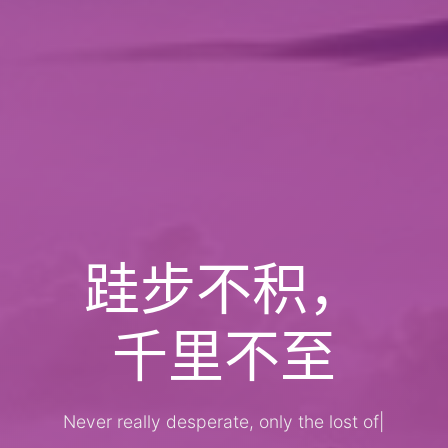
跬步不积，
千里不至
Never really desperate, only the lost of
the soul
|