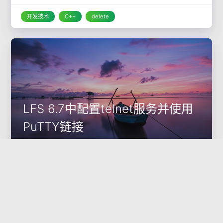
开发技术
C++
delete
LFS 6.7中配置telnet服务并使用
PuTTY链接
安装完了LFS，有个问题比较烦人，那就是中文乱码。
没办法，毕竟字符界面下中文编码无法做到原生支
持，要在Linux字符界面中支持中文显示，需要安装中文环
境，上网找了些资料，感觉都不太好，zhcon虽然经典，但
2011-02-13
2356
是很久没有更新了，最
Linux
LFS
telnet
PuTTY