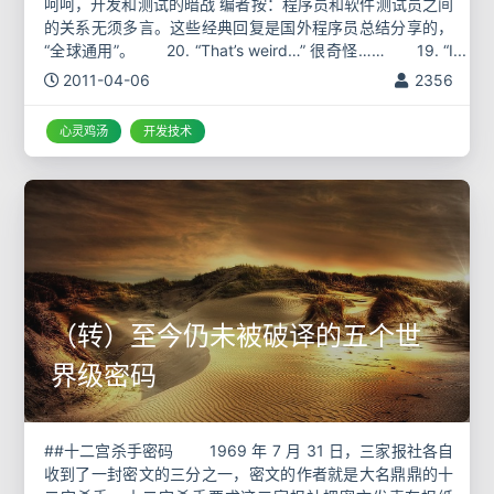
呵呵，开发和测试的暗战 编者按：程序员和软件测试员之间
的关系无须多言。这些经典回复是国外程序员总结分享的，
“全球通用”。 20. “That’s weird…” 很奇怪…… 19. “I
t’s never done that befor
2011-04-06
2356
心灵鸡汤
开发技术
（转）至今仍未被破译的五个世
界级密码
##十二宫杀手密码 1969 年 7 月 31 日，三家报社各自
收到了一封密文的三分之一，密文的作者就是大名鼎鼎的十