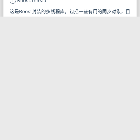
① Boost.Thread
这是Boost封装的多线程库，包括一些有用的同步对象，目
前已经作为标准放入了C++ 11中。
② Boost.filesystem
这是Boost提供的文件系统操作库，包括常见的删除文件/
夹，复制文件/夹，创建文件夹等操作，只是该库采用异常
处理处理错误信息，所以需要注意try catch
③ Boost.Asio
这是Boost提供的异步网络底层库，效率不错
④ ACE
重量级的网络库，封装了常见的网络通信相关的设计模
式，如果需要开发大型的网络通信平台，可以考虑使用该
库。
4、编译环境不一致问题