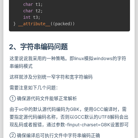
char
 t1
;
char
 t2
;
int
 t3
;
}
__attribute__
(
(
packed
)
)
2、字符串编码问题
这里说说我采用的一种策略。即linux模拟windows的字符
串编码模式
这样就涉及分别统一窄字符和宽字符编码
需要注意如下几个问题：
① 确保源代码文件能够正常解析
由于vc中的默认源代码编码为GBK，使用GCC编译时，需
要指定源代码编码名称，否则以GCC默认的UTF8解码会出
现乱码或者报错，通过参数-finput-charset=GBK设置即可
② 确保编译后可执行文件中字符串编码正确