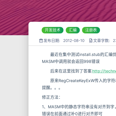
开发技术
汇编
注册表
发布日期: 2012-08-10
文章字数: 2
最近在集中测试install.stub的汇
MASM中调用就会返回998错误
后来在这里找到了答案
http://tech
原来RegCreateKeyExW传入的
提醒。。。
修正方法：
1、MASM中的静态字符串没有对齐到字
错误在前面通过补0进行对齐即可