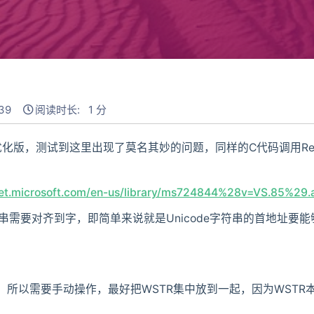
39
阅读时长: 1 分
编优化版，测试到这里出现了莫名其妙的问题，同样的C代码调用RegC
net.microsoft.com/en-us/library/ms724844%28v=VS.85%29.
字符串需要对齐到字，即简单来说就是Unicode字符串的首地址要
，所以需要手动操作，最好把WSTR集中放到一起，因为WST