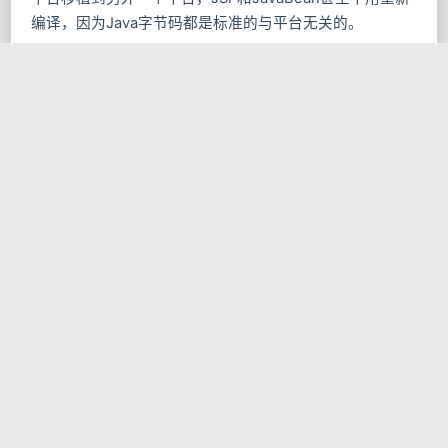
编译，因为Java字节码都是标准的与平台无关的。
性能比较
有人做过试验，对这三种语言分别做回圈性能测试及
存取Oracle数据库测试。在循环性能测试中，JSP只用了令
人吃惊的四秒钟就结束了20000＊20000的回圈。而ASP、
PHP测试的是2000＊2000循环（少一个数量级），却分别
用了63秒和84秒。（参考PHPLIB）。 数据库测试中，三
者分别对 Oracle 8 进行 1000 次 Insert,Update,Select和
Delete： JSP 需要 13 秒，PHP 需要 69 秒，ASP则 需要
73 秒。
前景分析
目前在国内PHP与ASP应用最为广泛。而JSP由于
是一种较新的技术，国内采用的较少。但在国外，JSP已经