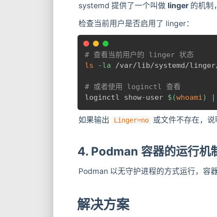
systemd 提供了一个叫做
linger
的机制
检查当前用户是否启用了 linger：
# 查看当前用户的 linger 状态
ls
-la
 /var/lib/systemd/linger
# 或者使用 loginctl 查看
loginctl show-user 
$(
whoami
)
|
如果输出
或文件不存在，说明未
Linger=no
4. Podman 容器的运行机
Podman 以无守护进程的方式运行，容
解决方案