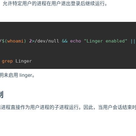
，允许特定用户的进程在用户退出登录后继续运行。
/
$(
whoami
)
2
>
/dev/null 
&&
echo
"Linger enabled"
||
grep
 Linger
启用 linger。
制
器进程直接作为用户进程的子进程运行。因此，当用户会话结束时，容