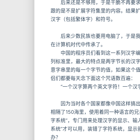
后来还是不够用，于是干脆不再要求低字
跟的是不是扩展字符集里的内容。结果扩展之
汉字（包括繁体字）和符号。
后来少数民族也要用电脑了，于是我们再
在计算机时代中传承了。
中国的程序员们看到这一系列汉字编码的标准是好
列标准里，最大的特点是两字节长的汉
意字串里的每一个字节的值，如果这个值
侣们都要每天念下面这个咒语数百遍：
“一个汉字算两个英文字符！一个汉字
因为当时各个国家都像中国这样搞出一
相隔了150海里，使用着同一种语言的兄
字系统”，专门用来处理汉字的显示、输入
系统”才可以用，装错了字符系统，显示
办？