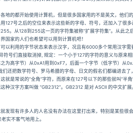
的都开始使用计算机，但是很多国家用的不是英文，他们的字母
用127号之后的空位来表示这些新的字母、符号，还加入了很
55。从128到255这一页的字符集被称”扩展字符集”。从此
世界国家的人们也希望可以用到计算机吧！
以利用的字节状态来表示汉字，况且有6000多个常用汉字需
异符号们直接取消掉, 规定：一个小于127的字符的意义与原来
为高字节）从0xA1用到0xF7，后面一个字节（低字节）从0x
我们还把数学符号、罗马希腊的字母、日文的假名们都编进去了，连
就是常说的”全角”字符，而原来在127号以下的那些就叫”半角
案叫做 “GB2312”。GB2312 是对 ASCII 的中文扩展
发现有许多人的人名没有办法在这里打出来，特别是某些很会
出来老实不客气地用上。