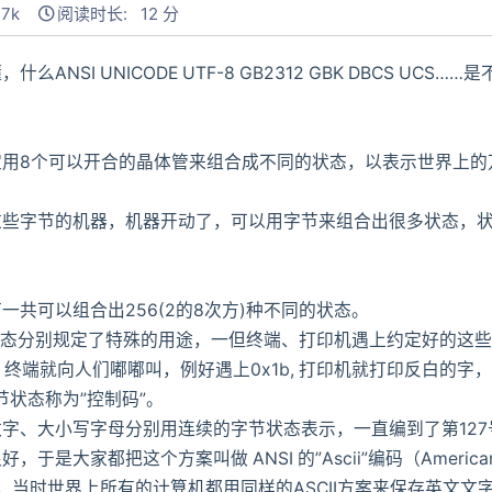
7k
阅读时长: 12 分
I UNICODE UTF-8 GB2312 GBK DBCS UC
8个可以开合的晶体管来组合成不同的状态，以表示世界上的
字节的机器，机器开动了，可以用字节来组合出很多状态，状
可以组合出256(2的8次方)种不同的状态。
态分别规定了特殊的用途，一但终端、打印机遇上约定好的这些
x07, 终端就向人们嘟嘟叫，例好遇上0x1b, 打印机就打印反白
节状态称为”控制码”。
、大小写字母分别用连续的字节状态表示，一直编到了第127
把这个方案叫做 ANSI 的”Ascii”编码（American Standar
代码）。当时世界上所有的计算机都用同样的ASCII方案来保存英文文