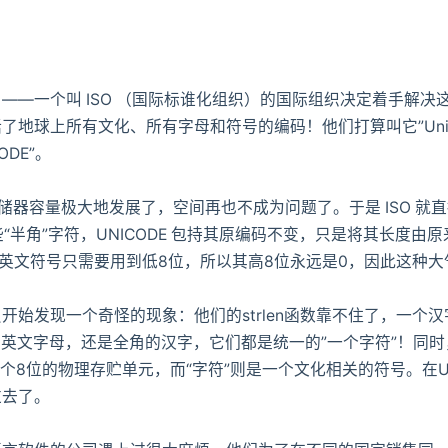
一个叫 ISO （国际标谁化组织）的国际组织决定着手解决
所有文化、所有字母和符号的编码！他们打算叫它”Universal Mul
CODE”。
储器容量极大地发展了，空间再也不成为问题了。于是 ISO 就
些“半角”字符，UNICODE 包持其原编码不变，只是将其长度由
”英文符号只需要用到低8位，所以其高8位永远是0，因此这种
发现一个奇怪的现象：他们的strlen函数靠不住了，一个
半角的英文字母，还是全角的汉字，它们都是统一的”一个字符”！同时
一个8位的物理存贮单元，而“字符”则是一个文化相关的符号。在U
过去了。