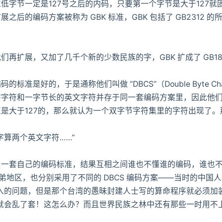
节一定是127号之后的内码，只要第一个字节是大于127就
后的编码方案被称为 GBK 标准，GBK 包括了 GB2312 的
扩展，又加了几千个新的少数民族的字，GBK 扩成了 GB18
的，于是通称他们叫做 “DBCS”（Double Byte Chare
字字符和一字节长的英文字符并存于同一套编码方案里，因此他
是大于127的，那么就认为一个双字节字符集里的字符出现了
算两个英文字符……”
套自己的编码标准，结果互相之间谁也不懂谁的编码，谁也不
弟地区，也分别采用了不同的 DBCS 编码方案——当时的中国
的问题，但是那个台湾的愚昧封建人士写的算命程序就必须加装另一
就会乱了套！这怎么办？而且世界民族之林中还有那些一时用不