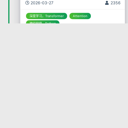
制（Attention Mechan
2026-03-27
2356
深度学习，Transformer
Attention
神经网络，Python
解决 systemd 系统中用户退
出后 podman 容器自动退出
的问题