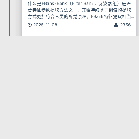
什么是FBankFBank（Filter Bank，滤波器组）是语
音特征参数提取方法之一，其独特的基于倒谱的提取
方式更加符合人类的听觉原理。FBank特征提取相当
于MFCC去掉最后一步的离散余弦变换（DCT），因
2025-11-08
2356
此保留了更多原始语音数据信息
音频处理，FBank
特征提取，Python
MFCC 特征提取详解