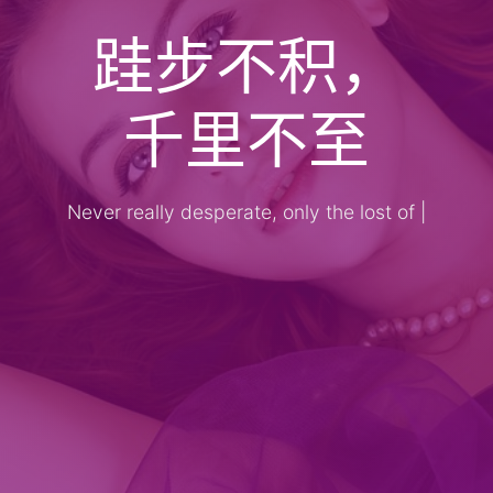
跬步不积，
千里不至
Never really desperate, only the lost of
the
|