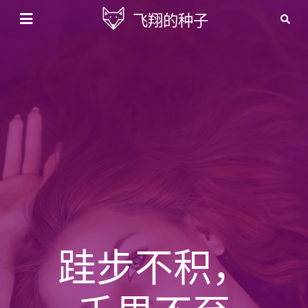
飞翔的种子
跬步不积，