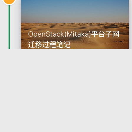
OpenStack(Mitaka)平台子网
迁移过程笔记
由于公司搬家，由于服务器所在网段变化，原来搭建
的OpenStack服务集群，需要进行迁移，找了很多资
料没有相关的可借鉴经验，这里将自己的操作过程记
录下来，以便查看也希望对后来者能够有所帮助 本次
2017-02-09
2356
迁移主要用于平行迁移整个OpenStack集群
OpenStack