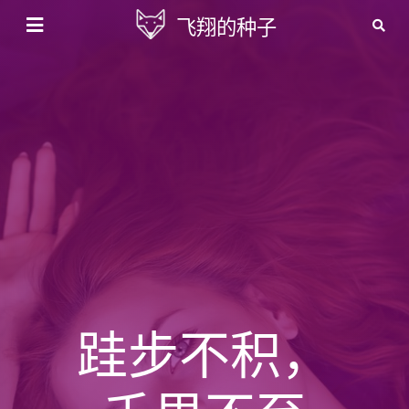
飞翔的种子
跬步不积，