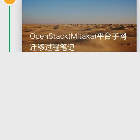
OpenStack(Mitaka)平台子网
迁移过程笔记
由于公司搬家，由于服务器所在网段变化，原来搭建
的OpenStack服务集群，需要进行迁移，找了很多资
料没有相关的可借鉴经验，这里将自己的操作过程记
录下来，以便查看也希望对后来者能够有所帮助 本次
2017-02-09
2356
迁移主要用于平行迁移整个OpenStack集群
OpenStack