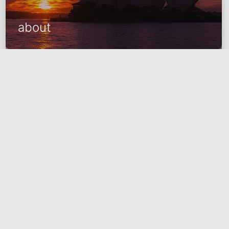
about
2022-01-10
2356