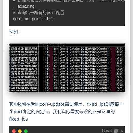
.
# 查询出来所有的port配置
neutron port-list
例如：
其中id列在后面port-update需要使用，fixed_ips对应每一
个port绑定的固定ip，我们实际需要修改的正是这里的
fixed_ips
bash