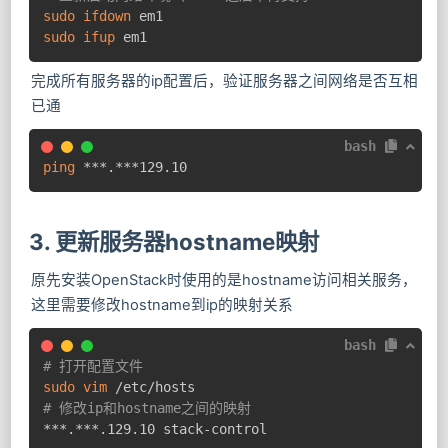
sudo
ifdown
sudo
ifup
 em1
完成所有服务器的ip配置后，验证服务器之间网络是否互相
已通
bash
ping
 ***.***129.10
3. 更新服务器hostname映射
原先安装OpenStack时使用的是hostname访问相关服务，
这里需要修改hostname到ip的映射关系
bash
# 打开配置文件
sudo
vim
# 修改ip和hostname之间的映射
***.***.129.10 stack-control