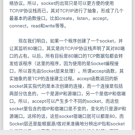
络协议。所以，socket的出现只是可以更方便的使用
TCP/IP协议栈而已，其对TCP/IP进行了抽象，形成了几个
最基本的函数接口。比如create，listen，accept，
connect，read和write等等。
现在我们明白，如果一个程序创建了一个socket，并
让其监听80端口，其实是向TCP/IP协议栈声明了其对80端
口的占有。以后，所有目标是80端口的TCP数据包都会转
发给该程序（这里的程序，因为使用的是Socket编程接
口，所以首先由Socket层来处理）。所谓accept函数，其
实抽象的是TCP的连接建立过程。accept函数返回的新
socket其实指代的是本次创建的连接，而一个连接是包括
两部分信息的，一个是源IP和源端口，另一个是宿IP和宿端
口。所以，accept可以产生多个不同的socket，而这些
socket里包含的宿IP和宿端口是不变的，变化的只是源IP和
源端口。这样的话，这些socket宿端口就可以都是80，而
Socket层还是能根据源/宿对来准确地分辨出IP包和socket
的归属关系，从而完成对TCP/IP协议的操作封装！而同